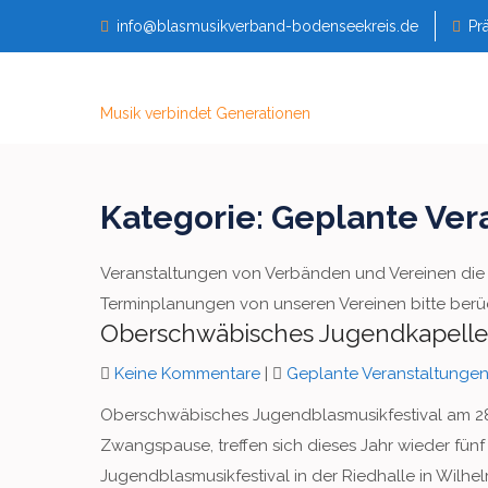
Skip
info@blasmusikverband-bodenseekreis.de
Pr
to
content
Musik verbindet Generationen
Kategorie:
Geplante Ver
Veranstaltungen von Verbänden und Vereinen die
Terminplanungen von unseren Vereinen bitte berüc
Oberschwäbisches Jugendkapellen
Keine Kommentare
|
Geplante Veranstaltunge
Oberschwäbisches Jugendblasmusikfestival am 28.
Zwangspause, treffen sich dieses Jahr wieder f
Jugendblasmusikfestival in der Riedhalle in Wilhelm