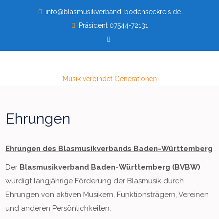
Skip
info@blasmusikverband-bodenseekreis.de
to
Präsident 07544-72131
content
Musik verbindet Generationen
Ehrungen
Ehrungen des Blasmusikverbands Baden-Württemberg
Der
Blasmusikverband Baden-Württemberg (BVBW)
würdigt langjährige Förderung der Blasmusik durch
Ehrungen von aktiven Musikern, Funktionsträgern, Vereinen
und anderen Persönlichkeiten.