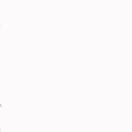
,
,
.