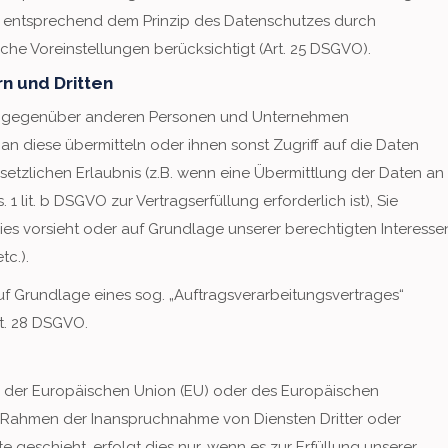
, entsprechend dem Prinzip des Datenschutzes durch
he Voreinstellungen berücksichtigt (Art. 25 DSGVO).
n und Dritten
en gegenüber anderen Personen und Unternehmen
e an diese übermitteln oder ihnen sonst Zugriff auf die Daten
setzlichen Erlaubnis (z.B. wenn eine Übermittlung der Daten an
. 1 lit. b DSGVO zur Vertragserfüllung erforderlich ist), Sie
dies vorsieht oder auf Grundlage unserer berechtigten Interesse
tc.).
auf Grundlage eines sog. „Auftragsverarbeitungsvertrages“
t. 28 DSGVO.
alb der Europäischen Union (EU) oder des Europäischen
m Rahmen der Inanspruchnahme von Diensten Dritter oder
 geschieht, erfolgt dies nur, wenn es zur Erfüllung unserer