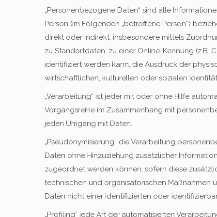
„Personenbezogene Daten“ sind alle Informationen, d
Person (im Folgenden „betroffene Person“) beziehen
direkt oder indirekt, insbesondere mittels Zuor
zu Standortdaten, zu einer Online-Kennung (z.B
identifiziert werden kann, die Ausdruck der physi
wirtschaftlichen, kulturellen oder sozialen Identitä
„Verarbeitung“ ist jeder mit oder ohne Hilfe auto
Vorgangsreihe im Zusammenhang mit personenbezo
jeden Umgang mit Daten.
„Pseudonymisierung“ die Verarbeitung personenb
Daten ohne Hinzuziehung zusätzlicher Information
zugeordnet werden können, sofern diese zusätzl
technischen und organisatorischen Maßnahmen un
Daten nicht einer identifizierten oder identifizie
„Profiling“ jede Art der automatisierten Verarbei