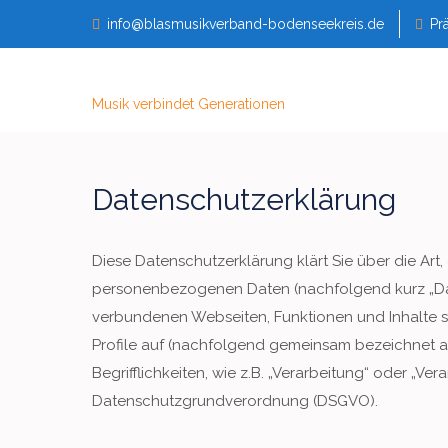
Skip
info@blasmusikverband-bodenseekreis.de
Pr
to
content
Musik verbindet Generationen
Datenschutzerklärung
Diese Datenschutzerklärung klärt Sie über die Ar
personenbezogenen Daten (nachfolgend kurz „Dat
verbundenen Webseiten, Funktionen und Inhalte s
Profile auf (nachfolgend gemeinsam bezeichnet al
Begrifflichkeiten, wie z.B. „Verarbeitung“ oder „Ver
Datenschutzgrundverordnung (DSGVO).